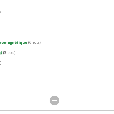
)
ctromagnétique
(6 ects)
)
(3 ects)
)