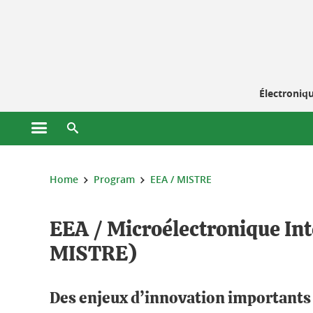
Cookies management
Électroniqu
Open the main menu
Open the search engine
You are here:
Home
Program
EEA / MISTRE
EEA / Microélectronique In
MISTRE)
Des enjeux d’innovation importants