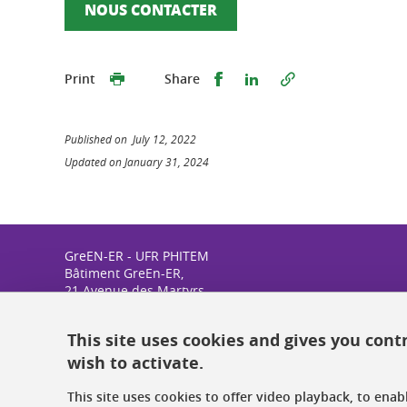
NOUS CONTACTER
Share this on Facebook
Share this on Linked
Print
Share
Published on July 12, 2022
Updated on January 31, 2024
GreEN-ER - UFR PHITEM
Bâtiment GreEn-ER,
21 Avenue des Martyrs
Grenoble
France
This site uses cookies and gives you cont
wish to activate.
This site uses cookies to offer video playback, to ena