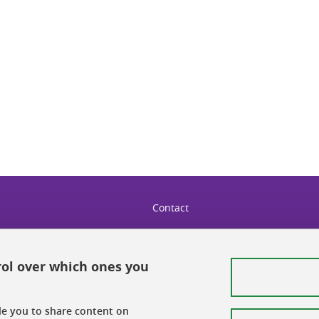
In
Contact
Sitemap
rol over which ones you
Credits
Legal notice
ble you to share content on